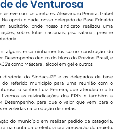
de de Venturosa
esteve com os diretores, Alexsandro Pereira, Izabel 
a. Na oportunidade, nosso delegado de Base Ednaldo 
m auditório, onde nosso sindicato realizou uma 
ões, sobre: lutas nacionais, piso salarial, previne 
tadoria. 
ém alguns encaminhamentos como construção do 
r Desempenho dentro do bloco do Previne Brasil, e 
CS's como Máscara , álcool em gel e outros. 
diretoria do Sindacs-PE e os delegados de base 
a do referido município para uma reunião com o 
turosa, o senhor Luiz Ferreira, que atendeu muito 
 fizemos as reivindicações dos EPI's e também a 
or Desempenho, para que o valor que vem para o 
as envolvidas na produção de metas.
enção do município em realizar pedido da categoria, 
a na conta da prefeitura pra aprovação do projeto. 