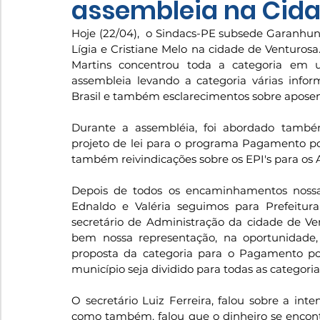
assembleia na Cida
Hoje (22/04),  o Sindacs-PE subsede Garanhuns 
Lígia e Cristiane Melo na cidade de Venturos
Martins concentrou toda a categoria em u
assembleia levando a categoria várias informaç
Brasil e também esclarecimentos sobre aposen
Durante a assembléia, foi abordado tamb
projeto de lei para o programa Pagamento po
também reivindicações sobre os EPI's para os A
Depois de todos os encaminhamentos nossa 
Ednaldo e Valéria seguimos para Prefeitur
secretário de Administração da cidade de Ven
bem nossa representação, na oportunidade,
proposta da categoria para o Pagamento p
município seja dividido para todas as categori
O secretário Luiz Ferreira, falou sobre a int
como também, falou que o dinheiro se encontr