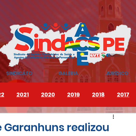
SINDICATO
GALERIA
JURÍDICO
22
2021
2020
2019
2018
2017
 Garanhuns realizou