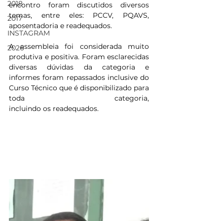
2018
encontro foram discutidos diversos 
temas, entre eles: PCCV, PQAVS, 
2017
aposentadoria e readequados. 
INSTAGRAM
A assembleia foi considerada muito 
2026
produtiva e positiva. Foram esclarecidas 
diversas dúvidas da categoria e 
informes foram repassados inclusive do 
Curso Técnico que é disponibilizado para 
toda categoria, 
incluindo os readequados.