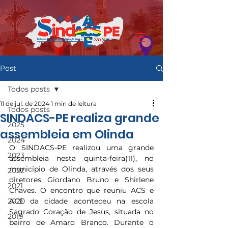
Post
Todos posts
11 de jul. de 2024
1 min de leitura
Todos posts
SINDACS-PE realiza grande
2025
assembleia em Olinda
2024
O SINDACS-PE realizou uma grande 
2023
assembleia nesta quinta-feira(11), no 
município de Olinda, através dos seus 
2022
diretores Giordano Bruno e Shirlene 
2021
Chaves. O encontro que reuniu ACS e 
2020
ACE da cidade aconteceu na escola 
Sagrado Coração de Jesus, situada no 
2019
bairro de Amaro Branco. Durante o 