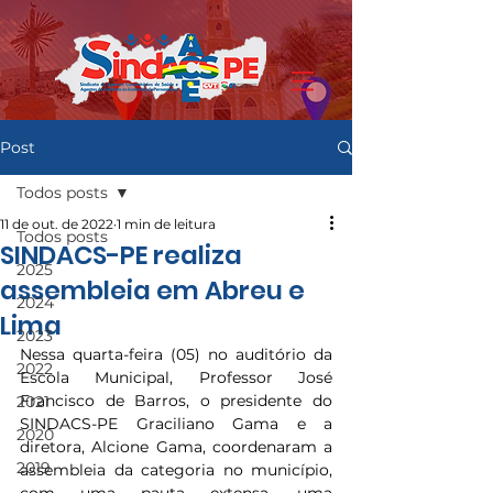
Post
Todos posts
11 de out. de 2022
1 min de leitura
Todos posts
SINDACS-PE realiza
2025
assembleia em Abreu e
2024
Lima
2023
Nessa quarta-feira (05) no auditório da 
2022
Escola Municipal, Professor José 
Francisco de Barros, o presidente do 
2021
SINDACS-PE Graciliano Gama e a 
2020
diretora, Alcione Gama, coordenaram a 
2019
assembleia da categoria no município, 