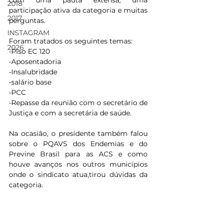
com uma pauta extensa, uma 
2018
participação ativa da categoria e muitas 
2017
perguntas.
INSTAGRAM
Foram tratados os seguintes temas: 
2026
-Piso EC 120 
-Aposentadoria
-Insalubridade
-salário base
-PCC 
-Repasse da reunião com o secretário de 
Justiça e com a secretária de saúde. 
Na ocasião, o presidente também falou 
sobre o PQAVS dos Endemias e do 
Previne Brasil para as ACS e como 
houve avanços nos outros municípios 
onde o sindicato atua,tirou dúvidas da 
categoria.