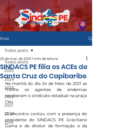
Post
Todos posts
25 de mai. de 2021
1 min de leitura
Todos posts
SINDACS PE filia os ACEs de
2025
Santa Cruz do Capibaribe
2024
Na manhã do dia 24 de Maio de 2021 as 
2023
11:00hs os agentes de endemias 
receberam o sindicato estadual na praça 
2022
Céu.
2021
2020
O encontro contou com a presença do 
presidente do SINDACS PE Graciliano 
2019
Gama e do diretor de formação e da 