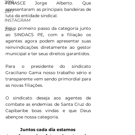
2018
FENASCE Jorge Alberto. Que 
apresentaram as principais bandeiras de 
2017
luta da entidade sindical.
INSTAGRAM
Foi o primeiro passo da categoria junto 
2026
ao SINDACS PE, com a filiação os 
agentes agora podem apresentar suas 
reinvindicações diretamente ao gestor 
municipal e ter seus direitos garantidos.
Para o presidente do sindicato 
Graciliano Gama nosso trabalho sério e 
transparente vem sendo primordial para 
as novas filiações.
O sindicato deseja aos agentes de 
combate as endemias de Santa Cruz do 
Capibaribe boas vindas e que Deus 
abençoe nossa categoria. 
Juntos cada dia estamos 