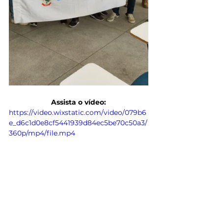
Assista o vídeo:
https://video.wixstatic.com/video/079b6
e_d6c1d0e8cf5441939d84ec5be70c50a3/
360p/mp4/file.mp4