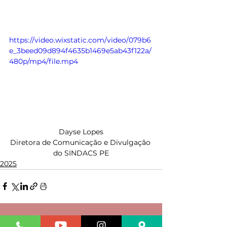
https://video.wixstatic.com/video/079b6
e_3beed09d894f4635b1469e5ab43f122a/
480p/mp4/file.mp4
Dayse Lopes
Diretora de Comunicação e Divulgação 
do SINDACS PE
2025
Ver tudo
Posts recentes