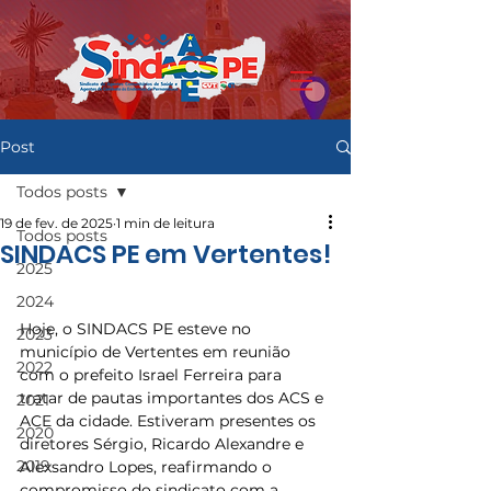
Post
Todos posts
19 de fev. de 2025
1 min de leitura
Todos posts
SINDACS PE em Vertentes!
2025
2024
Hoje, o SINDACS PE esteve no 
2023
município de Vertentes em reunião 
2022
com o prefeito Israel Ferreira para 
tratar de pautas importantes dos ACS e 
2021
ACE da cidade. Estiveram presentes os 
2020
diretores Sérgio, Ricardo Alexandre e 
2019
Alexsandro Lopes, reafirmando o 
compromisso do sindicato com a 