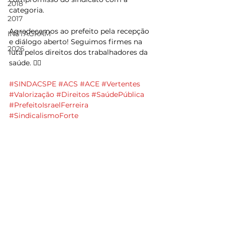
2018
categoria.
2017
Agradecemos ao prefeito pela recepção 
INSTAGRAM
e diálogo aberto! Seguimos firmes na 
2026
luta pelos direitos dos trabalhadores da 
saúde. ✊🏼
#SINDACSPE
#ACS
#ACE
#Vertentes
#Valorização
#Direitos
#SaúdePública
#PrefeitoIsraelFerreira
#SindicalismoForte