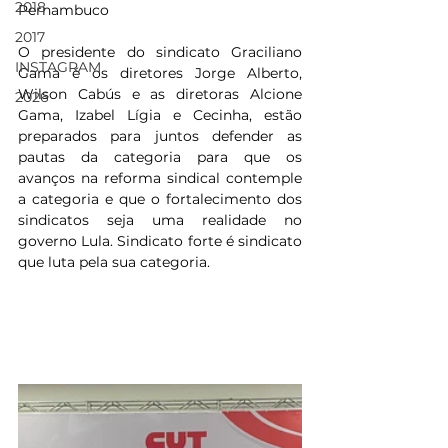
2018
Pernambuco 
2017
O presidente do sindicato Graciliano 
INSTAGRAM
Gama é os diretores Jorge Alberto, 
Wilson Cabús e as diretoras Alcione 
2026
Gama, Izabel Lígia e Cecinha, estão 
preparados para juntos defender as 
pautas da categoria para que os 
avanços na reforma sindical contemple 
a categoria e que o fortalecimento dos 
sindicatos seja uma realidade no 
governo Lula. Sindicato forte é sindicato 
que luta pela sua categoria.