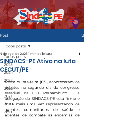
Post
Todos posts
4 de ago. de 2023
1 min de leitura
Todos posts
SINDACS-PE Ativo na luta
2025
CECUT/PE
2024
2023
Nesta quinta-feira (03), aconteceram os 
debates no segundo dia do congresso 
2022
estadual da CUT Pernambuco. E a 
2021
delegação do SINDACS-PE está firme e 
2020
forte mais uma vez representando os 
agentes comunitários de saúde e 
2019
agentes de combate às endemias de 