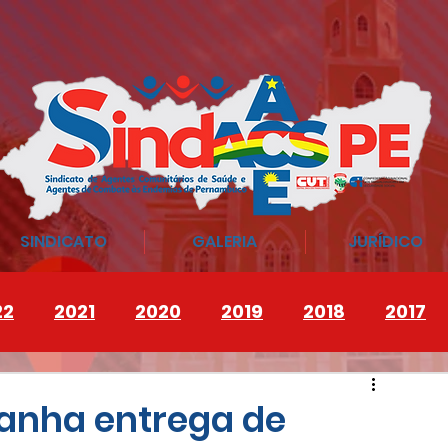
SINDICATO
GALERIA
JURÍDICO
22
2021
2020
2019
2018
2017
nha entrega de