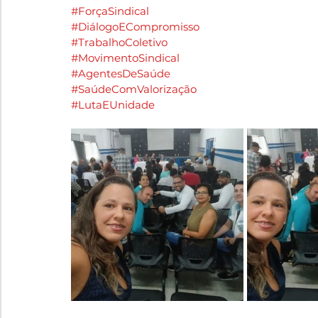
#ForçaSindical
#DiálogoECompromisso
#TrabalhoColetivo
#MovimentoSindical
#AgentesDeSaúde
#SaúdeComValorização
#LutaEUnidade