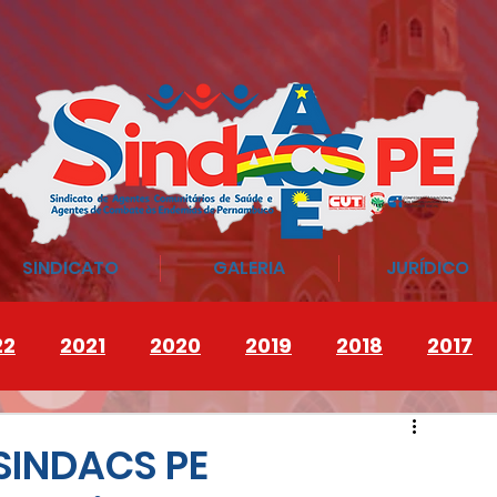
SINDICATO
GALERIA
JURÍDICO
22
2021
2020
2019
2018
2017
SINDACS PE