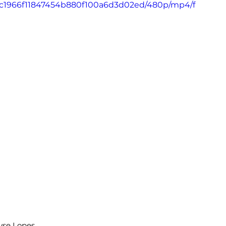
e_2c1966f11847454b880f100a6d3d02ed/480p/mp4/f
yse Lopes