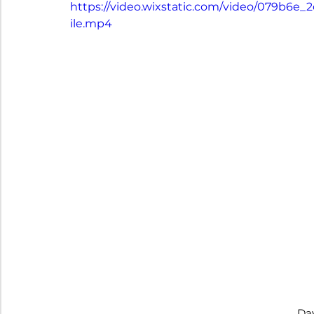
https://video.wixstatic.com/video/079b6
ile.mp4
Da