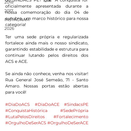
do SINDACS PE? 🙌🏽 A conquista foi 
2018
oficialmente apresentada durante a 
2017
nossa comemoração do dia 04 de 
outubro, um marco histórico para nossa 
INSTAGRAM
categoria!
2026
Ter uma sede própria e regularizada 
fortalece ainda mais o nosso sindicato, 
garantindo estabilidade e estrutura para 
continuar lutando pelos direitos dos 
ACS e ACE.
Se ainda não conhece, venha nos visitar! 
Rua General José Semeão, 71 - Santo 
Amaro. Nossas portas estão abertas 
para você!
#DiaDoACS
#DiaDoACE
#SindacsPE
#ConquistaHistórica
#SedePrópria
#LutaPelosDireitos
#Fortalecimento
#OrgulhoDeSerACS
#OrgulhoDeSerACE