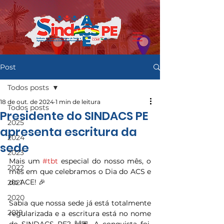
Post
Todos posts
18 de out. de 2024
1 min de leitura
Todos posts
Presidente do SINDACS PE
2025
apresenta escritura da
2024
sede
2023
Mais um 
#tbt
 especial do nosso mês, o 
2022
mês em que celebramos o Dia do ACS e 
do ACE! 🎉
2021
2020
Sabia que nossa sede já está totalmente 
2019
regularizada e a escritura está no nome 