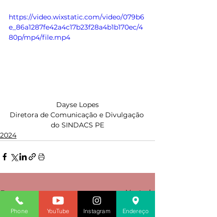
https://video.wixstatic.com/video/079b6
e_86a1287fe42a4c17b23f28a4b1b170ec/4
80p/mp4/file.mp4
Dayse Lopes
Diretora de Comunicação e Divulgação 
do SINDACS PE
2024
Ver tudo
Posts recentes
Phone
YouTube
Instagram
Endereço