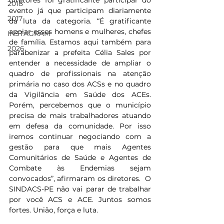
diretores foi gratificante participar do 
2018
evento já que participam diariamente 
2017
da luta da categoria. “É gratificante 
apoiar esses homens e mulheres, chefes 
INSTAGRAM
de família. Estamos aqui também para 
2026
parabenizar a prefeita Célia Sales por 
entender a necessidade de ampliar o 
quadro de profissionais na atenção 
primária no caso dos ACSs e no quadro 
da Vigilância em Saúde dos ACEs. 
Porém, percebemos que o município 
precisa de mais trabalhadores atuando 
em defesa da comunidade. Por isso 
iremos continuar negociando com a 
gestão para que mais Agentes 
Comunitários de Saúde e Agentes de 
Combate às Endemias sejam 
convocados”, afirmaram os diretores.  O 
SINDACS-PE não vai parar de trabalhar 
por você ACS e ACE. Juntos somos 
fortes. União, força e luta.