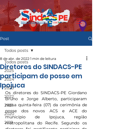
Post
Todos posts
8 de abr. de 2022
1 min de leitura
Todos posts
Diretores do SINDACS-PE
2025
participam de posse em
2024
Ipojuca
2023
Os diretores do SINDACS-PE Giordano 
2022
Bruno e Jorge Alberto, participaram 
nessa quinta-feira (07) da cerimônia de 
2021
posse dos novos ACS e ACE do 
2020
município de Ipojuca, região 
2019
metropolitana do Recife. Segundo os 