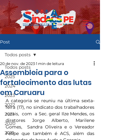
Post
Todos posts
20 de nov. de 2023
1 min de leitura
Todos posts
Assembleia para o
2025
fortalecimento das lutas
2024
em Caruaru
2023
A categoria se reuniu na última sexta-
2022
feira (17), no sindicato dos trabalhadores 
rurais,  com  a Sec. geral Ilze Mendes, os 
2021
diretores Jorge Alberto, Marilene 
2020
Gomes,  Sandra Oliveira e o Vereador 
2019
Felipe que também é ACS, além das 