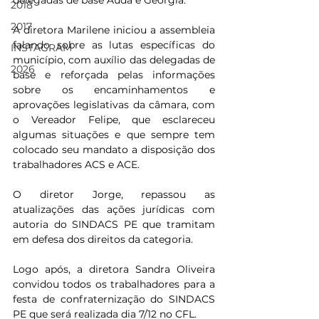
delegadas de base Auda e Georgia.
2018
2017
A diretora Marilene iniciou a assembleia 
falando sobre as lutas específicas do 
INSTAGRAM
município, com auxílio das delegadas de 
2026
base e reforçada pelas informações 
sobre os encaminhamentos e 
aprovações legislativas da câmara, com 
o Vereador Felipe, que esclareceu 
algumas situações e que sempre tem 
colocado seu mandato a disposição dos 
trabalhadores ACS e ACE.
O diretor Jorge, repassou as 
atualizações das ações jurídicas com 
autoria do SINDACS PE que tramitam 
em defesa dos direitos da categoria.
Logo após, a diretora Sandra Oliveira 
convidou todos os trabalhadores para a  
festa de confraternização do SINDACS 
PE que será realizada dia 7/12 no CFL. 