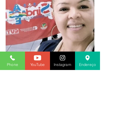
Phone
YouTube
Instagram
Endereço
Ilzenaide Mendes
Secretaria Geral do SINDACS PE
2023
Ver tudo
Posts recentes