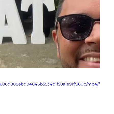
e_d606d808ebd04846b5534b1f58a1e91f/360p/mp4/f