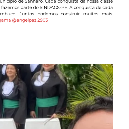
nicípio de Sanharó. Cada conquista da nossa classe 
 fazemos parte do SINDACS-PE. A conquista de cada 
uco. Juntos podemos construir muitos mais. 
ogama
@angelpaz.2903