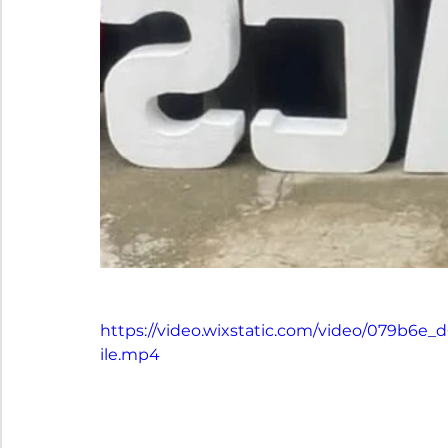
https://video.wixstatic.com/video/079b6
ile.mp4