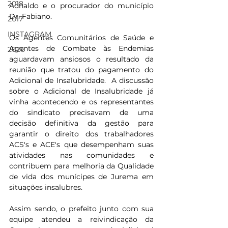
2018
Adnaldo e o procurador do município 
Dr. Fabiano.
2017
INSTAGRAM
Os Agentes Comunitários de Saúde e 
Agentes de Combate às Endemias 
2026
aguardavam ansiosos o resultado da 
reunião que tratou do pagamento do 
Adicional de Insalubridade.  A discussão 
sobre o Adicional de Insalubridade já 
vinha acontecendo e os representantes 
do sindicato precisavam de uma 
decisão definitiva da gestão para 
garantir o direito dos trabalhadores 
ACS's e ACE's que desempenham suas 
atividades nas comunidades e 
contribuem para melhoria da Qualidade 
de vida dos munícipes de Jurema em 
situações insalubres.
Assim sendo, o prefeito junto com sua 
equipe atendeu a reivindicação da 