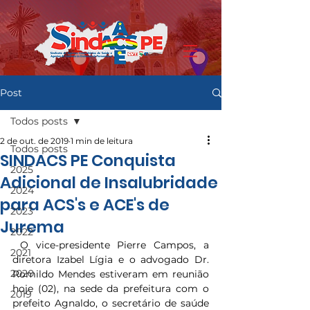
Post
Todos posts
2 de out. de 2019
1 min de leitura
Todos posts
SINDACS PE Conquista
2025
Adicional de Insalubridade
2024
para ACS's e ACE's de
2023
Jurema
2022
 O vice-presidente Pierre Campos, a 
2021
diretora Izabel Lígia e o advogado Dr. 
2020
Romildo Mendes estiveram em reunião 
hoje (02), na sede da prefeitura com o 
2019
prefeito Agnaldo, o secretário de saúde 