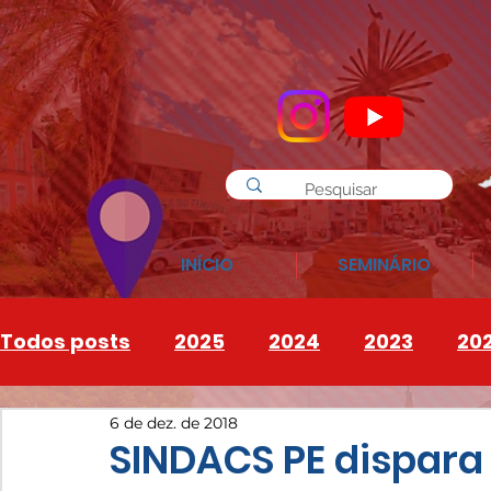
INÍCIO
SEMINÁRIO
Todos posts
2025
2024
2023
20
6 de dez. de 2018
INSTAGRAM
2026
SINDACS PE dispara