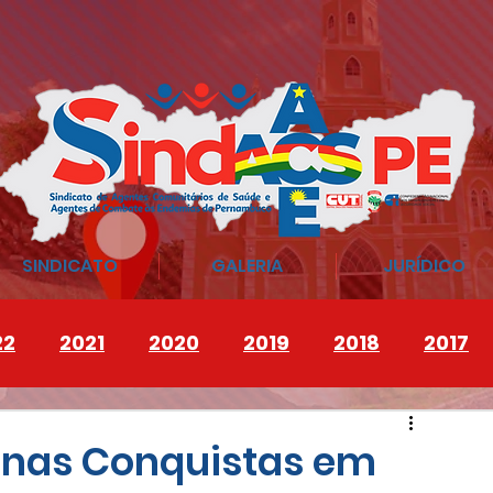
SINDICATO
GALERIA
JURÍDICO
22
2021
2020
2019
2018
2017
 nas Conquistas em