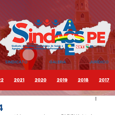
SINDICATO
GALERIA
JURÍDICO
22
2021
2020
2019
2018
2017
4