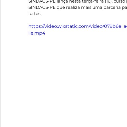
SINDACS-PE lança nesta terça-feira (16), curso
SINDACS-PE que realiza mais uma parceria par
fortes.
https://video.wixstatic.com/video/079b6
ile.mp4