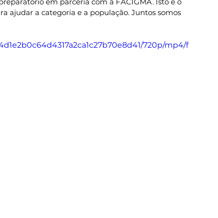
 preparatório em parceria com a FACIGMA. Isto é o 
a ajudar a categoria e a população. Juntos somos 
e_a4d1e2b0c64d4317a2ca1c27b70e8d41/720p/mp4/f