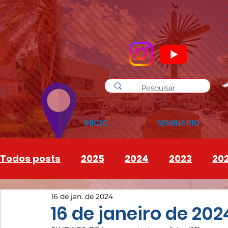
INÍCIO
SEMINÁRIO
Todos posts
2025
2024
2023
20
16 de jan. de 2024
INSTAGRAM
2026
16 de janeiro de 202