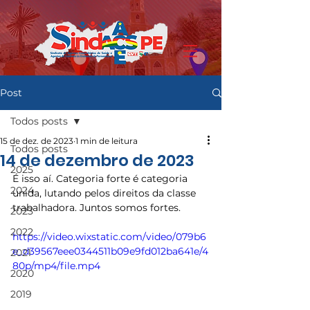
Post
Todos posts
15 de dez. de 2023
1 min de leitura
Todos posts
14 de dezembro de 2023
2025
É isso aí. Categoria forte é categoria 
2024
unida, lutando pelos direitos da classe 
trabalhadora. Juntos somos fortes.
2023
2022
https://video.wixstatic.com/video/079b6
e_d39567eee0344511b09e9fd012ba641e/4
2021
80p/mp4/file.mp4
2020
2019