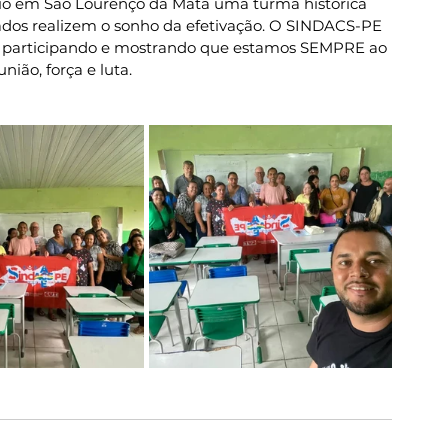
cio em São Lourenço da Mata uma turma histórica 
dos realizem o sonho da efetivação. O SINDACS-PE 
, participando e mostrando que estamos SEMPRE ao 
ião, força e luta.