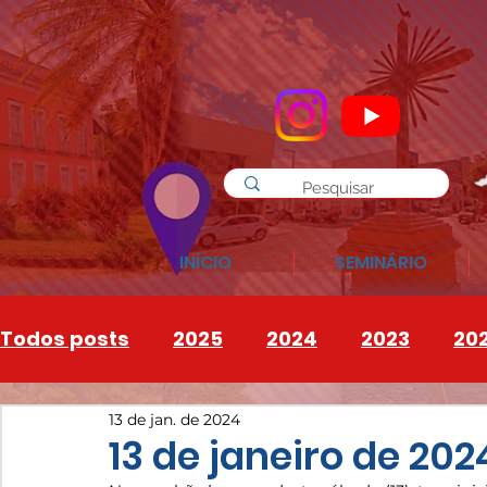
INÍCIO
SEMINÁRIO
Todos posts
2025
2024
2023
20
13 de jan. de 2024
INSTAGRAM
2026
13 de janeiro de 202