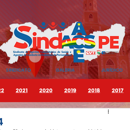
SINDICATO
GALERIA
JURÍDICO
22
2021
2020
2019
2018
2017
4