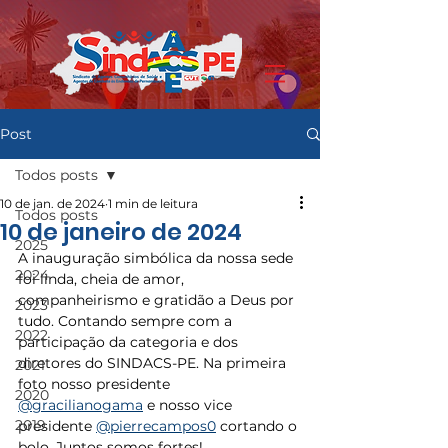
Post
Todos posts
10 de jan. de 2024
1 min de leitura
Todos posts
10 de janeiro de 2024
2025
A inauguração simbólica da nossa sede 
2024
foi linda, cheia de amor, 
companheirismo e gratidão a Deus por 
2023
tudo. Contando sempre com a 
2022
participação da categoria e dos 
diretores do SINDACS-PE. Na primeira 
2021
foto nosso presidente 
2020
@gracilianogama
 e nosso vice 
2019
presidente 
@pierrecampos0
 cortando o 
bolo. Juntos somos fortes!