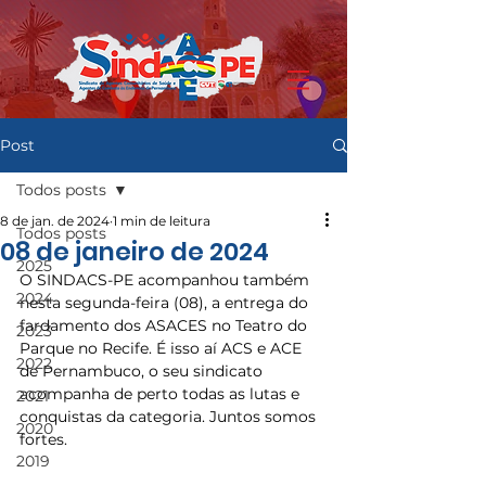
Post
Todos posts
8 de jan. de 2024
1 min de leitura
Todos posts
08 de janeiro de 2024
2025
O SINDACS-PE acompanhou também 
2024
nesta segunda-feira (08), a entrega do 
fardamento dos ASACES no Teatro do 
2023
Parque no Recife. É isso aí ACS e ACE 
2022
de Pernambuco, o seu sindicato 
acompanha de perto todas as lutas e 
2021
conquistas da categoria. Juntos somos 
2020
fortes.
2019