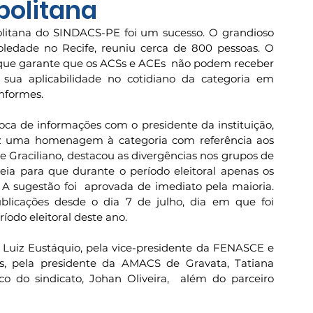
politana
litana do SINDACS-PE foi um sucesso. O grandioso 
oledade no Recife, reuniu cerca de 800 pessoas. O 
 que garante que os ACSs e ACEs  não podem receber 
sua aplicabilidade no cotidiano da categoria em 
nformes.
oca de informações com o presidente da instituição, 
ez uma homenagem à categoria com referência aos 
 Graciliano, destacou as divergências nos grupos de 
a para que durante o período eleitoral apenas os 
A sugestão foi  aprovada de imediato pela maioria. 
licações desde o dia 7 de julho, dia em que foi 
íodo eleitoral deste ano. 
 Luiz Eustáquio, pela vice-presidente da FENASCE e 
s, pela presidente da AMACS de Gravata, Tatiana 
o do sindicato, Johan Oliveira,  além do parceiro 