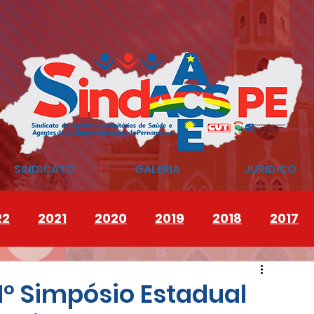
SINDICATO
GALERIA
JURÍDICO
22
2021
2020
2019
2018
2017
1º Simpósio Estadual