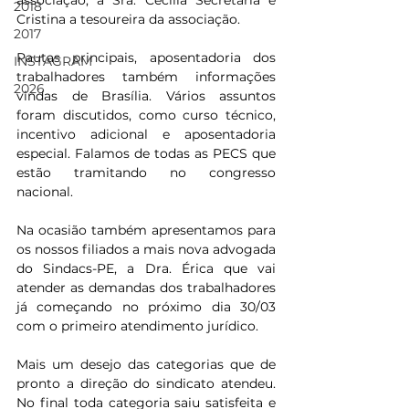
associação, a Sra. Cecília Secretária e 
2018
Cristina a tesoureira da associação. 
2017
Pautas principais, aposentadoria dos 
INSTAGRAM
trabalhadores também informações 
2026
vindas de Brasília. Vários assuntos 
foram discutidos, como curso técnico, 
incentivo adicional e aposentadoria 
especial. Falamos de todas as PECS que 
estão tramitando no congresso 
nacional.
Na ocasião também apresentamos para 
os nossos filiados a mais nova advogada 
do Sindacs-PE, a Dra. Érica que vai 
atender as demandas dos trabalhadores 
já começando no próximo dia 30/03 
com o primeiro atendimento jurídico. 
Mais um desejo das categorias que de 
pronto a direção do sindicato atendeu. 
No final toda categoria saiu satisfeita e 