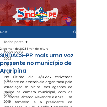
Post
Todos posts
21 de mar. de 2023
1 min de leitura
Todos posts
SINDACS-PE: mais uma vez
2025
presente no município de
2024
Araripina
2023
No último dia 14/03/23 estivemos 
2022
presente na assembleia organizada pela 
associação municipal dos agentes de 
2021
saúde na câmara municipal, com os 
2020
diretores Ricardo Alexandre e a Sra. Elsa 
2019
que também é a presidente da 