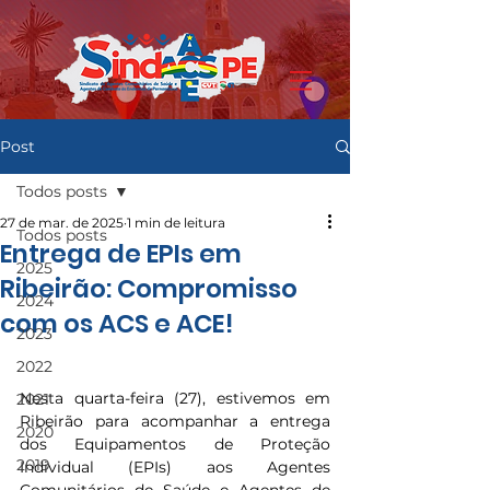
Post
Todos posts
27 de mar. de 2025
1 min de leitura
Todos posts
Entrega de EPIs em
2025
Ribeirão: Compromisso
2024
com os ACS e ACE!
2023
2022
Nesta quarta-feira (27), estivemos em 
2021
Ribeirão para acompanhar a entrega 
2020
dos Equipamentos de Proteção 
2019
Individual (EPIs) aos Agentes 