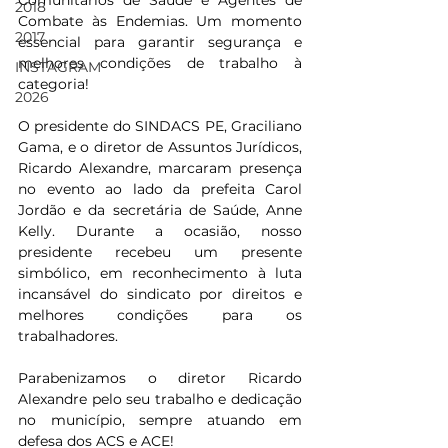
Comunitários de Saúde e Agentes de 
2018
Combate às Endemias. Um momento 
2017
essencial para garantir segurança e 
melhores condições de trabalho à 
INSTAGRAM
categoria!
2026
O presidente do SINDACS PE, Graciliano 
Gama, e o diretor de Assuntos Jurídicos, 
Ricardo Alexandre, marcaram presença 
no evento ao lado da prefeita Carol 
Jordão e da secretária de Saúde, Anne 
Kelly. Durante a ocasião, nosso 
presidente recebeu um presente 
simbólico, em reconhecimento à luta 
incansável do sindicato por direitos e 
melhores condições para os 
trabalhadores.
Parabenizamos o diretor Ricardo 
Alexandre pelo seu trabalho e dedicação 
no município, sempre atuando em 
defesa dos ACS e ACE!