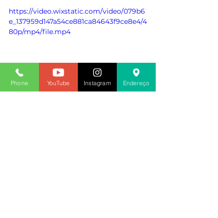
https://video.wixstatic.com/video/079b6
e_137959d147a54ce881ca84643f9ce8e4/4
80p/mp4/file.mp4
Phone
YouTube
Instagram
Endereço
Dayse Lopes
Diretora de Comunicação e Divulgação 
do SINDACS PE
2025
Ver tudo
Posts recentes