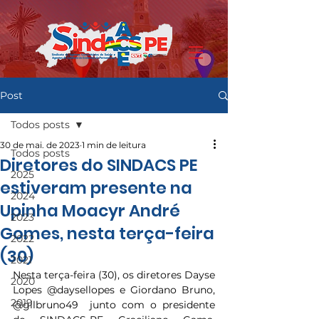
Post
Todos posts
30 de mai. de 2023
1 min de leitura
Todos posts
Diretores do SINDACS PE
2025
estiveram presente na
2024
Upinha Moacyr André
2023
Gomes, nesta terça-feira
2022
(30)
2021
Nesta terça-feira (30), os diretores Dayse 
2020
Lopes @daysellopes e Giordano Bruno, 
2019
@gilbruno49  junto com o presidente 