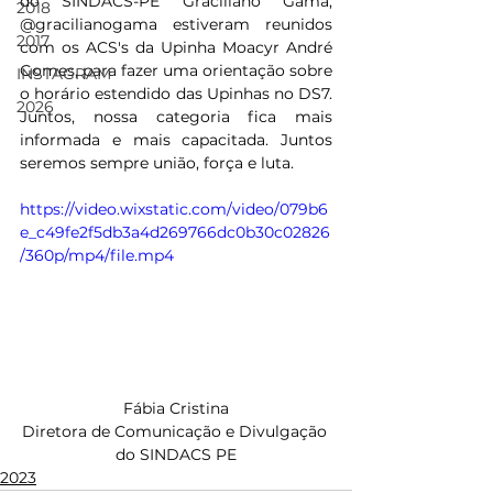
do SINDACS-PE Graciliano Gama, 
2018
@gracilianogama estiveram reunidos 
2017
com os ACS's da Upinha Moacyr André 
Gomes, para fazer uma orientação sobre 
INSTAGRAM
o horário estendido das Upinhas no DS7. 
2026
Juntos, nossa categoria fica mais 
informada e mais capacitada. Juntos 
seremos sempre união, força e luta.
https://video.wixstatic.com/video/079b6
e_c49fe2f5db3a4d269766dc0b30c02826
/360p/mp4/file.mp4
Fábia Cristina
Diretora de Comunicação e Divulgação 
do SINDACS PE
2023