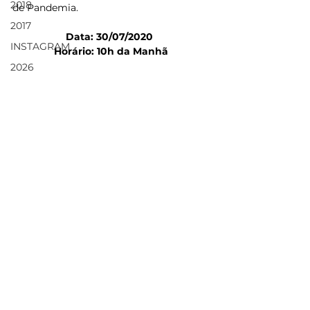
2018
de Pandemia. 
2017
Data: 30/07/2020 
INSTAGRAM
Horário: 10h da Manhã
2026