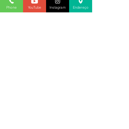
Ver tudo
Posts recentes
Phone
YouTube
Instagram
Endereço
Comentários
Escreva um comentário