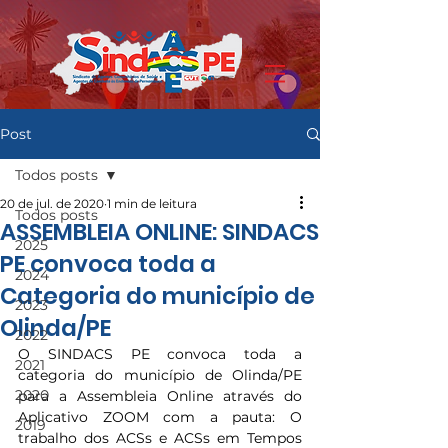
Post
Todos posts
20 de jul. de 2020
1 min de leitura
Todos posts
ASSEMBLEIA ONLINE: SINDACS
2025
PE convoca toda a
2024
Categoria do município de
2023
Olinda/PE
2022
O SINDACS PE convoca toda a 
2021
categoria do município de Olinda/PE 
2020
para a Assembleia Online através do 
Aplicativo ZOOM com a pauta: O 
2019
trabalho dos ACSs e ACSs em Tempos 