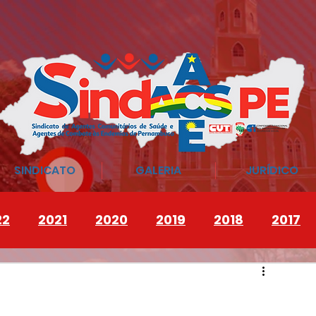
SINDICATO
GALERIA
JURÍDICO
22
2021
2020
2019
2018
2017