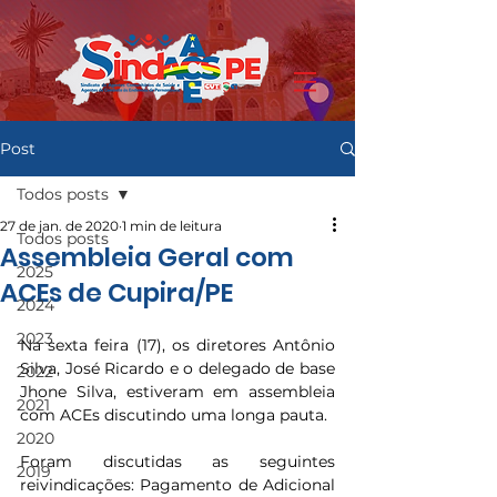
Post
Todos posts
27 de jan. de 2020
1 min de leitura
Todos posts
Assembleia Geral com
2025
ACEs de Cupira/PE
2024
2023
Na sexta feira (17), os diretores Antônio 
Silva, José Ricardo e o delegado de base 
2022
Jhone Silva, estiveram em assembleia 
2021
com ACEs discutindo uma longa pauta.
2020
Foram discutidas as seguintes 
2019
reivindicações: Pagamento de Adicional 