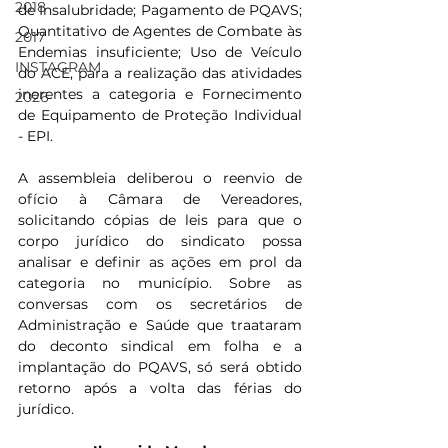
2018
de Insalubridade; Pagamento de PQAVS; 
Quantitativo de Agentes de Combate às 
2017
Endemias insuficiente; Uso de Veículo 
INSTAGRAM
do ACE, para a realização das atividades 
inerentes a categoria e Fornecimento 
2026
de Equipamento de Proteção Individual 
- EPI.
A assembleia deliberou o reenvio de 
ofício à Câmara de Vereadores, 
solicitando cópias de leis para que o 
corpo jurídico do sindicato possa 
analisar e definir as ações em prol da 
categoria no município. Sobre as 
conversas com os secretários de 
Administração e Saúde que traataram 
do deconto sindical em folha e a 
implantação do PQAVS, só será obtido 
retorno após a volta das férias do 
jurídico.