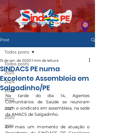
Post
Todos posts
15 de jan. de 2020
1 min de leitura
Todos posts
SINDACS PE numa
2025
Excelente Assembleia em
2024
Salgadinho/PE
2023
Na tarde do dia 14, Agentes 
2022
Comunitários de Saúde se reuniram 
com o sindicato em assembleia, na sede 
2021
da AMACS de Salgadinho.
2020
2019
Em mais um momento de atuação o 