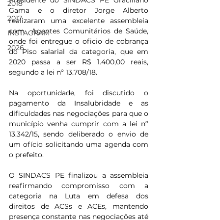
Presidente do SINDACS PE Graciliano 
2018
Gama e o diretor Jorge Alberto 
2017
realizaram uma excelente assembleia 
com  Agentes Comunitários de Saúde, 
INSTAGRAM
onde foi entregue o oficio de cobrança 
2026
do Piso salarial da categoria, que em 
2020 passa a ser R$ 1.400,00 reais, 
segundo a lei nº 13.708/18.
Na oportunidade, foi discutido o 
pagamento da Insalubridade e as 
dificuldades nas negociações para que o 
município venha cumprir com a lei nº 
13.342/15, sendo deliberado o envio de 
um ofício solicitando uma agenda com 
o prefeito.
O SINDACS PE finalizou a assembleia 
reafirmando compromisso com a 
categoria na Luta em defesa dos 
direitos de ACSs e ACEs, mantendo 
presença constante nas negociações até 