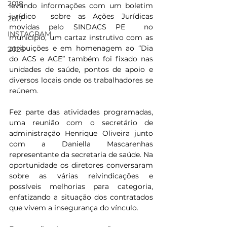
2018
levando informações com um boletim 
jurídico  sobre as Ações Jurídicas 
2017
movidas pelo SINDACS PE  no 
INSTAGRAM
município, um cartaz instrutivo com as 
atribuições e em homenagem ao “Dia 
2026
do ACS e ACE” também foi fixado nas 
unidades de saúde, pontos de apoio e 
diversos locais onde os trabalhadores se 
reúnem.
Fez parte das atividades programadas, 
uma reunião com o secretário de 
administração Henrique Oliveira junto 
com a Daniella Mascarenhas 
representante da secretaria de saúde. Na 
oportunidade os diretores conversaram 
sobre as várias reivindicações e 
possíveis melhorias para categoria, 
enfatizando a situação dos contratados 
que vivem a insegurança do vínculo. 