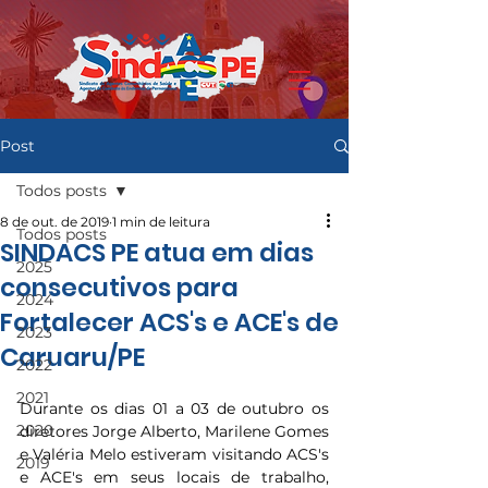
Post
Todos posts
8 de out. de 2019
1 min de leitura
Todos posts
SINDACS PE atua em dias
2025
consecutivos para
2024
Fortalecer ACS's e ACE's de
2023
Caruaru/PE
2022
2021
Durante os dias 01 a 03 de outubro os 
2020
diretores Jorge Alberto, Marilene Gomes 
e Valéria Melo estiveram visitando ACS's 
2019
e ACE's em seus locais de trabalho, 