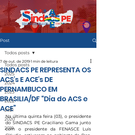
Post
Todos posts
7 de out. de 2019
1 min de leitura
Todos posts
SINDACS PE REPRESENTA OS
2025
ACS's E ACE's DE
2024
PERNAMBUCO EM
2023
BRASILIA/DF “Dia do ACS e
2022
ACE”
2021
Na última quinta feira (03), o presidente 
2020
do SINDACS PE Graciliano Gama junto 
2019
com o presidente da FENASCE Luís 