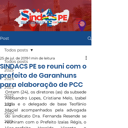
Post
Todos posts
25 de jul. de 2019
1 min de leitura
Todos posts
SINDACS PE se reuni com o
2025
prefeito de Garanhuns
2024
para elaboração de PCC
2023
Ontem (24), os diretores (as) da subsede 
2022
Alexsandro Lopes, Cristiane Melo, Izabel 
Lígia e o delegado de base Teofânio 
2021
Maciel acompanhados pela advogada 
2020
do sindicato Dra. Fernanda Resende se 
2019
reuniram com o Prefeito Izaías Régis, o 