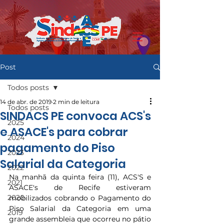
Post
Todos posts
14 de abr. de 2019
2 min de leitura
Todos posts
SINDACS PE convoca ACS's
2025
e ASACE's para cobrar
2024
pagamento do Piso
2023
Salarial da Categoria
2022
Na manhã da quinta feira (11), ACS'S e 
2021
ASACE's de Recife estiveram 
2020
mobilizados cobrando o Pagamento do 
Piso Salarial da Categoria em uma 
2019
grande assembleia que ocorreu no pátio 