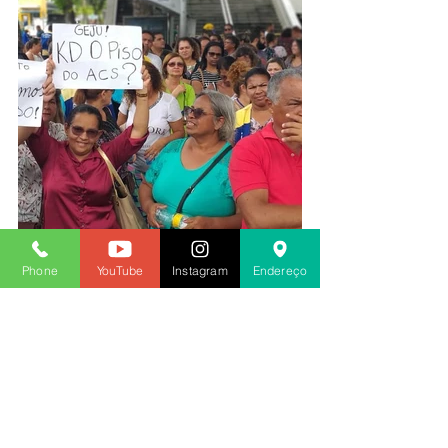
Phone
YouTube
Instagram
Endereço
Ilzenaide Mendes 
Diretora de Comunicação
2019