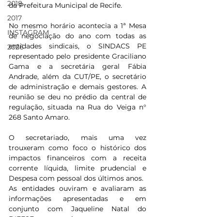
2018
da Prefeitura Municipal de Recife.
2017
No mesmo horário acontecia a 1ª Mesa 
INSTAGRAM
de negociação do ano com todas as 
entidades sindicais, o SINDACS PE 
2026
representado pelo presidente Graciliano 
Gama e a secretária geral Fábia 
Andrade, além da CUT/PE, o secretário 
de administração e demais gestores. A 
reunião se deu no prédio da central de 
regulação, situada na Rua do Veiga n° 
268 Santo Amaro.
O secretariado, mais uma vez 
trouxeram como foco o histórico dos 
impactos financeiros com a receita 
corrente líquida, limite prudencial e 
Despesa com pessoal dos últimos anos.
As entidades ouviram e avaliaram as 
informações apresentadas e em 
conjunto com Jaqueline Natal do 