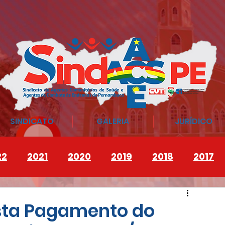
SINDICATO
GALERIA
JURÍDICO
22
2021
2020
2019
2018
2017
sta Pagamento do