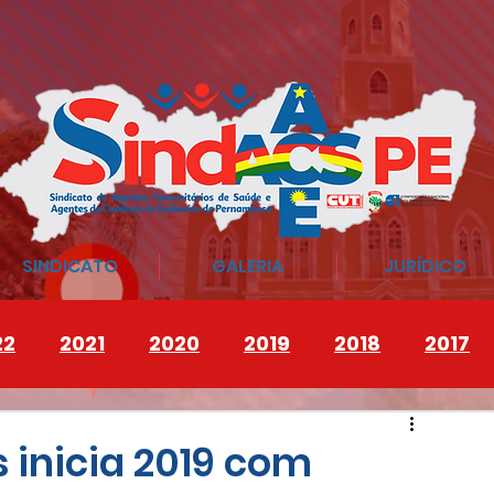
SINDICATO
GALERIA
JURÍDICO
22
2021
2020
2019
2018
2017
inicia 2019 com