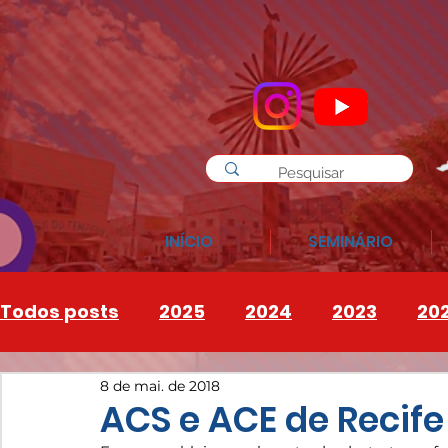
INÍCIO
SEMINÁRIO
Todos posts
2025
2024
2023
20
8 de mai. de 2018
INSTAGRAM
2026
ACS e ACE de Recif