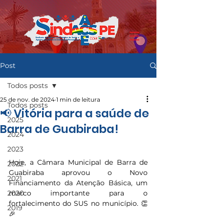
Post
Todos posts
25 de nov. de 2024
1 min de leitura
Todos posts
📢 Vitória para a saúde de
2025
Barra de Guabiraba!
2024
2023
Hoje, a Câmara Municipal de Barra de 
2022
Guabiraba aprovou o Novo 
2021
Financiamento da Atenção Básica, um 
2020
marco importante para o 
fortalecimento do SUS no município. 👏
2019
🎉