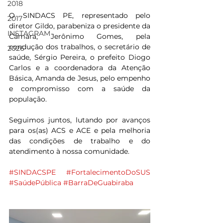
2018
O SINDACS PE, representado pelo 
2017
diretor Gildo, parabeniza o presidente da 
INSTAGRAM
Câmara, Jerônimo Gomes, pela 
condução dos trabalhos, o secretário de 
2026
saúde, Sérgio Pereira, o prefeito Diogo 
Carlos e a coordenadora da Atenção 
Básica, Amanda de Jesus, pelo empenho 
e compromisso com a saúde da 
população.
Seguimos juntos, lutando por avanços 
para os(as) ACS e ACE e pela melhoria 
das condições de trabalho e do 
atendimento à nossa comunidade.
#SINDACSPE
#FortalecimentoDoSUS
#SaúdePública
#BarraDeGuabiraba