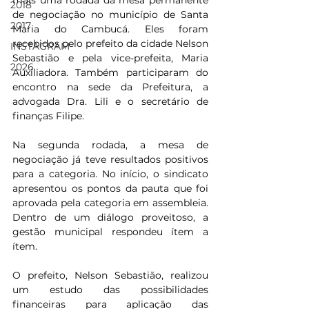
mais uma rodada da mesa permanente 
2018
de negociação no município de Santa 
2017
Maria do Cambucá. Eles foram 
recebidos pelo prefeito da cidade Nelson 
INSTAGRAM
Sebastião e pela vice-prefeita, Maria 
2026
Auxiliadora. Também participaram do 
encontro na sede da Prefeitura, a 
advogada Dra. Lili e o secretário de 
finanças Filipe. 
Na segunda rodada, a mesa de 
negociação já teve resultados positivos 
para a categoria. No início, o sindicato 
apresentou os pontos da pauta que foi 
aprovada pela categoria em assembleia. 
Dentro de um diálogo proveitoso, a 
gestão municipal respondeu ítem a 
ítem.
O prefeito, Nelson Sebastião, realizou 
um estudo das possibilidades 
financeiras para aplicação das 