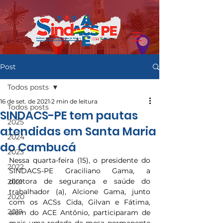
Post
Todos posts
16 de set. de 2021
2 min de leitura
Todos posts
SINDACS-PE tem pautas
2025
atendidas em Santa Maria
2024
do Cambucá
2023
Nessa quarta-feira (15), o presidente do 
2022
SINDACS-PE Graciliano Gama, a 
diretora de segurança e saúde do 
2021
trabalhador (a), Alcione Gama, junto 
2020
com os ACSs Cida, Gilvan e Fátima, 
2019
além do ACE Antônio, participaram de 