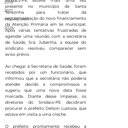
Sindacs-PE esteve mais uma vez 
2018
presente no município de Santa 
2017
Terezinha para tratar da 
regulamentação do novo financiamento 
INSTAGRAM
da Atenção Primária em lei municipal. 
2026
Após várias tentativas frustradas de 
agendar uma reunião com a secretária 
de Saúde, Sra. Juberlita, a equipe do 
sindicato resolveu comparecer sem 
aviso prévio.
Ao chegar à Secretaria de Saúde, foram 
recebidos por um funcionário, que 
informou que a secretária não poderia 
atender devido a compromissos e 
sugeriu que uma nova data fosse 
marcada. Diante desse impasse, os 
diretores do Sindacs-PE decidiram 
procurar o prefeito Delson Lustosa, que 
estava em visita a uma creche.
O prefeito prontamente recebeu a 