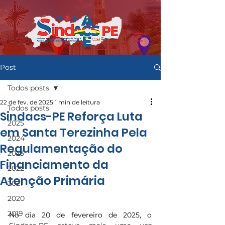
Post
Todos posts
22 de fev. de 2025
1 min de leitura
Todos posts
Sindacs-PE Reforça Luta
2025
em Santa Terezinha Pela
2024
Regulamentação do
2023
Financiamento da
2022
Atenção Primária
2021
2020
2019
No dia 20 de fevereiro de 2025, o 