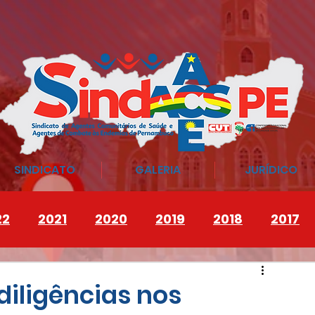
SINDICATO
GALERIA
JURÍDICO
22
2021
2020
2019
2018
2017
diligências nos