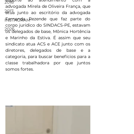
suporte ao atendimento com a 
2018
advogada Mirela de Oliveira França, que 
2017
atua junto ao escritório da advogada 
Fernanda Rezende que faz parte do 
INSTAGRAM
corpo jurídico do SINDACS-PE, estavam 
2026
os delegados de base, Mônica Hortência 
e Marinho da Estiva. É assim que seu 
sindicato atua ACS e ACE junto com os 
diretores, delegados de base e a 
categoria, para buscar benefícios para a 
classe trabalhadora por que juntos 
somos fortes.