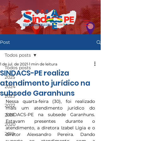
Post
Todos posts
1 de jul. de 2021
1 min de leitura
Todos posts
SINDACS-PE realiza
2025
atendimento jurídico na
2024
subsede Garanhuns
2023
Nessa quarta-feira (30), foi realizado 
2022
mais um atendimento jurídico do 
SINDACS-PE na subsede Garanhuns. 
2021
Estavam presentes durante o 
2020
atendimento, a diretora Izabel Lígia e o 
2019
diretor Alexsandro Pereira. Dando 