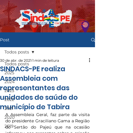
Post
Todos posts
30 de abr. de 2021
1 min de leitura
Todos posts
SINDACS-PE realiza
2025
Assembleia com
2024
representantes das
2023
unidades de saúde do
2022
município de Tabira
2021
A Assembleia Geral, faz parte da visita 
2020
do presidente Graciliano Gama a Região 
2019
do Sertão do Pajeú que na ocasião 