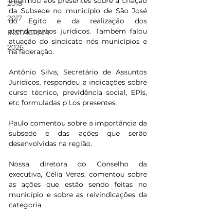
informou aos presentes sobre a criação 
2018
da Subsede no município de São José 
2017
do Egito e da realização dos 
atendimentos jurídicos. Também falou 
INSTAGRAM
atuação do sindicato nós municípios e 
2026
na federação.
Antônio Silva, Secretário de Assuntos 
Jurídicos, respondeu a indicações sobre 
curso técnico, previdência social, EPIs, 
etc formuladas p Los presentes.
Paulo comentou sobre a importância da 
subsede e das ações que serão 
desenvolvidas na região.
Nossa diretora do Conselho da 
executiva, Célia Veras, comentou sobre 
as ações que estão sendo feitas no 
município e sobre as reivindicações da 
categoria.