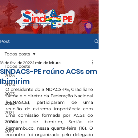
Post
Todos posts
18 de fev. de 2022
1 min de leitura
Todos posts
SINDACS-PE reúne ACSs em
2025
Ibimirim
2024
O presidente do SINDACS-PE, Graciliano 
2023
Gama e o diretor da Federação Nacional 
(FENASCE), participaram de uma 
2022
reunião de extrema importância com 
2021
uma comissão formada por ACSs do 
2020
município de Ibimirim, Sertão de 
Pernambuco, nessa quarta-feira (16). O 
2019
encontro foi organizado pelo delegado 