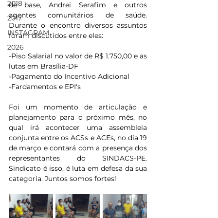
2018
de base, Andrei Serafim e outros 
agentes comunitários de saúde. 
2017
Durante o encontro diversos assuntos 
INSTAGRAM
foram discutidos entre eles:
2026
-Piso Salarial no valor de R$ 1.750,00 e as 
lutas em Brasília-DF
-Pagamento do Incentivo Adicional 
-Fardamentos e EPI's 
Foi um momento de articulação e 
planejamento para o próximo mês, no 
qual irá acontecer uma assembleia 
conjunta entre os ACSs e ACEs, no dia 19 
de março e contará com a presença dos 
representantes do SINDACS-PE. 
Sindicato é isso, é luta em defesa da sua 
categoria. Juntos somos fortes!