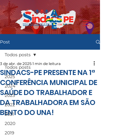
Post
Todos posts
3 de abr. de 2025
1 min de leitura
Todos posts
SINDACS-PE PRESENTE NA 1ª
2025
CONFERÊNCIA MUNICIPAL DE
2024
SAÚDE DO TRABALHADOR E
2023
DA TRABALHADORA EM SÃO
2022
BENTO DO UNA!
2021
2020
2019