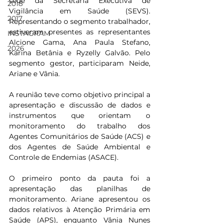
sede da Secretaria Executiva de 
2018
Vigilância em Saúde (SEVS). 
2017
Representando o segmento trabalhador, 
estiveram presentes as representantes 
INSTAGRAM
Alcione Gama, Ana Paula Stefano, 
2026
Karina Betânia e Ryzelly Galvão. Pelo 
segmento gestor, participaram Neide, 
Ariane e Vânia.
A reunião teve como objetivo principal a 
apresentação e discussão de dados e 
instrumentos que orientam o 
monitoramento do trabalho dos 
Agentes Comunitários de Saúde (ACS) e 
dos Agentes de Saúde Ambiental e 
Controle de Endemias (ASACE).
O primeiro ponto da pauta foi a 
apresentação das planilhas de 
monitoramento. Ariane apresentou os 
dados relativos à Atenção Primária em 
Saúde (APS), enquanto Vânia Nunes 