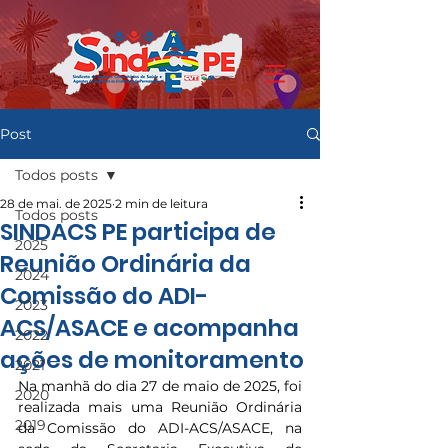
Post
Todos posts
28 de mai. de 2025
2 min de leitura
Todos posts
SINDACS PE participa de
2025
Reunião Ordinária da
2024
Comissão do ADI-
2023
ACS/ASACE e acompanha
2022
ações de monitoramento
2021
Na manhã do dia 27 de maio de 2025, foi 
2020
realizada mais uma Reunião Ordinária 
2019
da Comissão do ADI-ACS/ASACE, na 