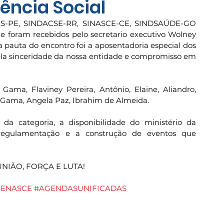
dência Social
DACS-PE, SINDACSE-RR, SINASCE-CE, SINDSAÚDE-GO 
 e foram recebidos pelo secretario executivo Wolney 
a pauta do encontro foi a aposentadoria especial dos 
la sinceridade da nossa entidade e compromisso em 
Gama, Flaviney Pereira, Antônio, Elaine, Aliandro,  
e Gama, Angela Paz, Ibrahim de Almeida. 
a categoria, a disponibilidade do ministério da 
regulamentação e a construção de eventos que 
 UNIÃO, FORÇA E LUTA!
FENASCE
#AGENDASUNIFICADAS