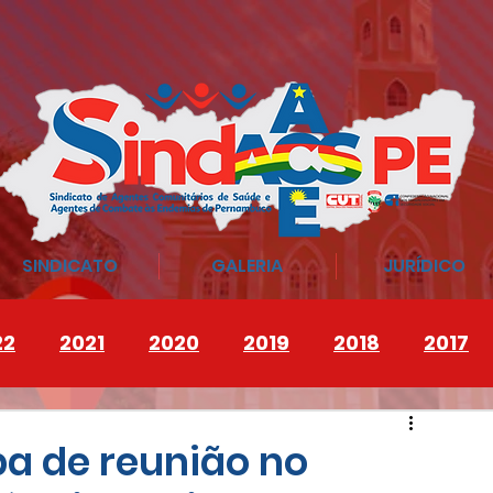
SINDICATO
GALERIA
JURÍDICO
22
2021
2020
2019
2018
2017
pa de reunião no