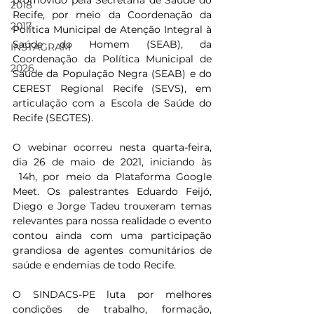
promovido pela Secretaria de Saúde do 
2018
Recife, por meio da Coordenação da 
2017
Política Municipal de Atenção Integral à 
Saúde do Homem (SEAB), da 
INSTAGRAM
Coordenação da Política Municipal de 
2026
Saúde da População Negra (SEAB) e do 
CEREST Regional Recife (SEVS), em 
articulação com a Escola de Saúde do 
Recife (SEGTES).
O webinar ocorreu nesta quarta-feira, 
dia 26 de maio de 2021, iniciando às 
 14h, por meio da Plataforma Google 
Meet. Os palestrantes Eduardo Feijó, 
Diego e Jorge Tadeu trouxeram temas 
relevantes para nossa realidade o evento 
contou ainda com uma participação 
grandiosa de agentes comunitários de 
saúde e endemias de todo Recife.
O SINDACS-PE luta por melhores 
condições de trabalho, formação, 