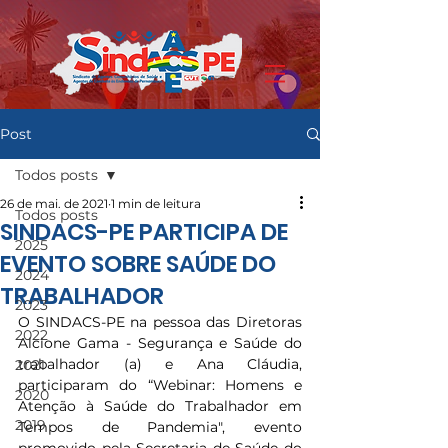
Post
Todos posts
26 de mai. de 2021
1 min de leitura
Todos posts
SINDACS-PE PARTICIPA DE
2025
EVENTO SOBRE SAÚDE DO
2024
TRABALHADOR
2023
O SINDACS-PE na pessoa das Diretoras  
2022
Alcione Gama - Segurança e Saúde do 
trabalhador (a) e Ana Cláudia,  
2021
participaram do “Webinar: Homens e 
2020
Atenção à Saúde do Trabalhador em 
2019
Tempos de Pandemia", evento 