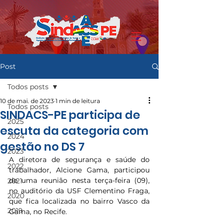
Post
Todos posts
10 de mai. de 2023
1 min de leitura
Todos posts
SINDACS-PE participa de
2025
escuta da categoria com
2024
gestão no DS 7
2023
A diretora de segurança e saúde do 
2022
trabalhador, Alcione Gama, participou 
de uma reunião nesta terça-feira (09), 
2021
no auditório da USF Clementino Fraga, 
2020
que fica localizada no bairro Vasco da 
2019
Gama, no Recife.