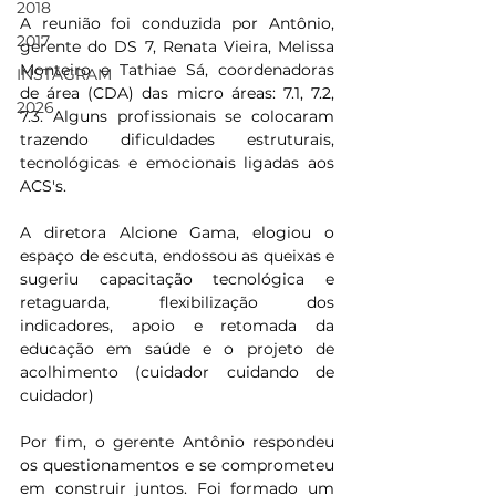
2018
A reunião foi conduzida por Antônio, 
2017
gerente do DS 7, Renata Vieira, Melissa 
Monteiro e Tathiae Sá, coordenadoras 
INSTAGRAM
de área (CDA) das micro áreas: 7.1, 7.2, 
2026
7.3. Alguns profissionais se colocaram 
trazendo dificuldades estruturais, 
tecnológicas e emocionais ligadas aos 
ACS's.
A diretora Alcione Gama, elogiou o 
espaço de escuta, endossou as queixas e 
sugeriu capacitação tecnológica e 
retaguarda, flexibilização dos 
indicadores, apoio e retomada da 
educação em saúde e o projeto de 
acolhimento (cuidador cuidando de 
cuidador)
Por fim, o gerente Antônio respondeu 
os questionamentos e se comprometeu 
em construir juntos. Foi formado um 