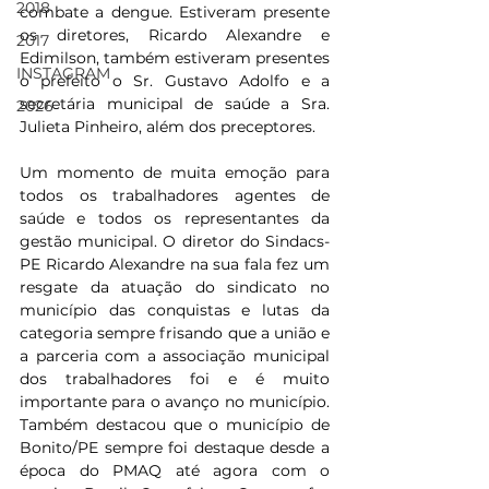
2018
combate a dengue. Estiveram presente 
os diretores, Ricardo Alexandre e 
2017
Edimilson, também estiveram presentes 
INSTAGRAM
o prefeito o Sr. Gustavo Adolfo e a 
secretária municipal de saúde a Sra. 
2026
Julieta Pinheiro, além dos preceptores. 
Um momento de muita emoção para 
todos os trabalhadores agentes de 
saúde e todos os representantes da 
gestão municipal. O diretor do Sindacs-
PE Ricardo Alexandre na sua fala fez um 
resgate da atuação do sindicato no 
município das conquistas e lutas da 
categoria sempre frisando que a união e 
a parceria com a associação municipal 
dos trabalhadores foi e é muito 
importante para o avanço no município. 
Também destacou que o município de 
Bonito/PE sempre foi destaque desde a 
época do PMAQ até agora com o 