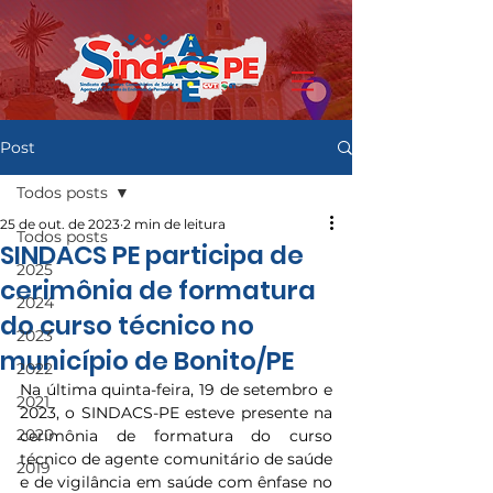
Post
Todos posts
25 de out. de 2023
2 min de leitura
Todos posts
SINDACS PE participa de
2025
cerimônia de formatura
2024
do curso técnico no
2023
município de Bonito/PE
2022
Na última quinta-feira, 19 de setembro e 
2021
2023, o SINDACS-PE esteve presente na 
2020
cerimônia de formatura do curso 
técnico de agente comunitário de saúde 
2019
e de vigilância em saúde com ênfase no 