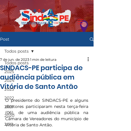
Post
Todos posts
7 de jun. de 2023
1 min de leitura
Todos posts
SINDACS-PE participa de
2025
audiência pública em
2024
Vitória de Santo Antão
2023
2022
O presidente do SINDACS-PE e alguns 
diretores participaram nesta terça-feira 
2021
(06), de uma audiência pública na 
2020
Câmara de Vereadores do município de 
2019
Vitória de Santo Antão.