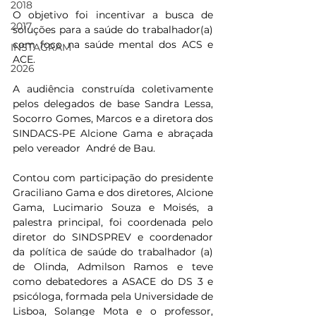
2018
O objetivo foi incentivar a busca de 
2017
soluções para a saúde do trabalhador(a) 
com foco na saúde mental dos ACS e 
INSTAGRAM
ACE.
2026
A audiência construída coletivamente 
pelos delegados de base Sandra Lessa, 
Socorro Gomes, Marcos e a diretora dos 
SINDACS-PE Alcione Gama e abraçada 
pelo vereador  André de Bau.
Contou com participação do presidente 
Graciliano Gama e dos diretores, Alcione 
Gama, Lucimario Souza e Moisés, a 
palestra principal, foi coordenada pelo  
diretor do SINDSPREV e coordenador 
da política de saúde do trabalhador (a) 
de Olinda, Admilson Ramos e teve 
como debatedores a ASACE do DS 3 e 
psicóloga, formada pela Universidade de 
Lisboa, Solange Mota e o professor,  