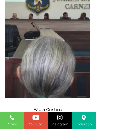
Fábia Cristina
Diretora de Comunicação e Divulgação 
do SINDACS PE
Phone
YouTube
Instagram
Endereço
2023