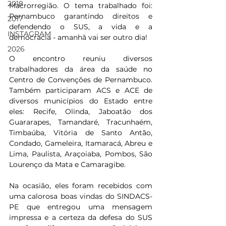
2018
Macrorregião. O tema trabalhado foi: 
Pernambuco garantindo direitos e 
2017
defendendo o SUS, a vida e a 
INSTAGRAM
democracia - amanhã vai ser outro dia! 
2026
O encontro reuniu diversos 
trabalhadores da área da saúde no 
Centro de Convenções de Pernambuco. 
Também participaram ACS e ACE de 
diversos municípios do Estado entre 
eles: Recife, Olinda, Jaboatão dos 
Guararapes, Tamandaré, Tracunhaém, 
Timbaúba, Vitória de Santo Antão, 
Condado, Gameleira, Itamaracá, Abreu e 
Lima, Paulista, Araçoiaba, Pombos, São 
Lourenço da Mata e Camaragibe. 
Na ocasião, eles foram recebidos com 
uma calorosa boas vindas do SINDACS-
PE que entregou uma mensagem 
impressa e a certeza da defesa do SUS 