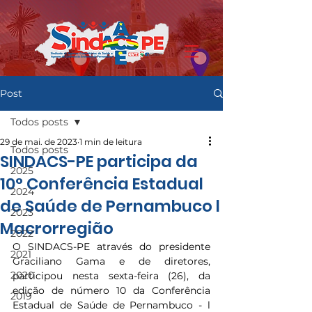
Post
Todos posts
29 de mai. de 2023
1 min de leitura
Todos posts
SINDACS-PE participa da
2025
10° Conferência Estadual
2024
de Saúde de Pernambuco l
2023
Macrorregião
2022
O SINDACS-PE através do presidente 
2021
Graciliano Gama e de diretores, 
2020
participou nesta sexta-feira (26), da 
edição de número 10 da Conferência 
2019
Estadual de Saúde de Pernambuco - l 