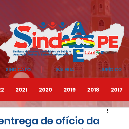
SINDICATO
GALERIA
JURÍDICO
22
2021
2020
2019
2018
2017
entrega de ofício da